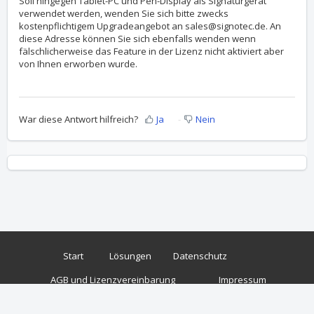
Soll hingegen Tablet-PC und Pen-Display als Signaturgerät
verwendet werden, wenden Sie sich bitte zwecks
kostenpflichtigem Upgradeangebot an
sales@signotec.de
. An
diese Adresse können Sie sich ebenfalls wenden wenn
fälschlicherweise das Feature in der Lizenz nicht aktiviert aber
von Ihnen erworben wurde.
War diese Antwort hilfreich?
Ja
Nein
Start
Lösungen
Datenschutz
AGB und Lizenzvereinbarung
Impressum